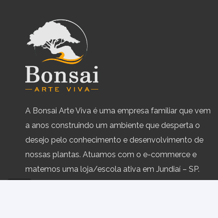
A Bonsai Arte Viva é uma empresa familiar que vem
a anos construindo um ambiente que desperta o
desejo pelo conhecimento e desenvolvimento de
nossas plantas. Atuamos com o e-commerce e
matemos uma loja/escola ativa em Jundiaí – SP.