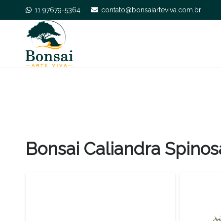
11 97679-5364
contato@bonsaiarteviva.com.br
Bonsai Caliandra Spinos