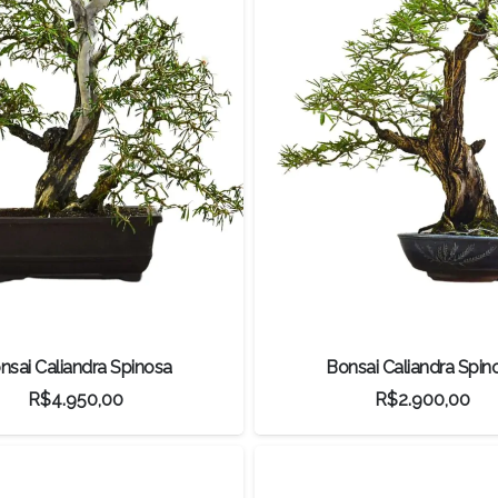
nsai Caliandra Spinosa
Bonsai Caliandra Spin
R$
4.950,00
R$
2.900,00