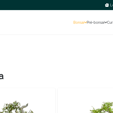
L
Bonsai
Pré-bonsai
Cur
a