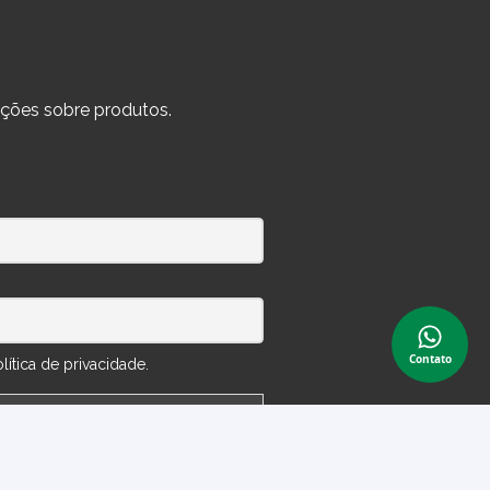
ções sobre produtos.
Contato
ítica de privacidade.