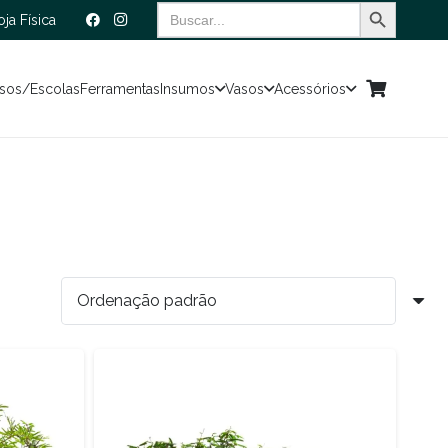
Search Button
Search
oja Física
for:
sos/Escolas
Ferramentas
Insumos
Vasos
Acessórios