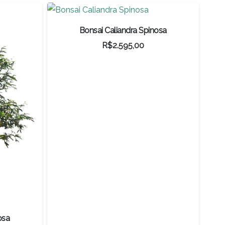
Bonsai Caliandra Spinosa
R$
2.595,00
osa