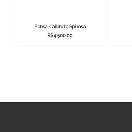
Bonsai Caliandra Spinosa
R$
4.500,00