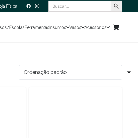
Search Button
Search
oja Física
for:
sos/Escolas
Ferramentas
Insumos
Vasos
Acessórios