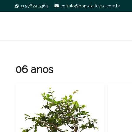
11 97679-5364
contato@bonsaiarteviva.com.br
06 anos