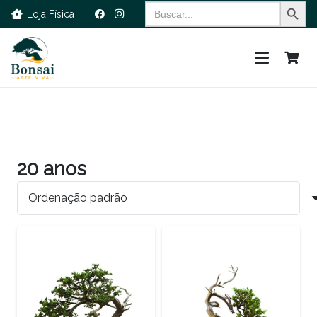
Search Button
Search
Loja Física
for:
20 anos