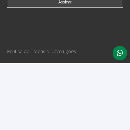
Política de Trocas e Devoluções
Termos e Condições
Perguntas Frequentes
Números do Sorteio
Minha Conta
Bonsai Arte Viva | 2020