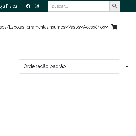
Search Button
Search
oja Física
for:
sos/Escolas
Ferramentas
Insumos
Vasos
Acessórios