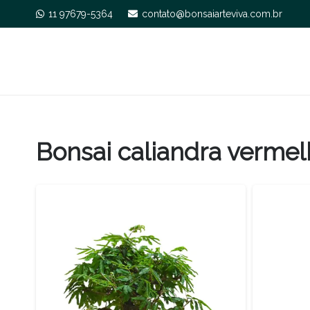
11 97679-5364
contato@bonsaiarteviva.com.br
Bonsai caliandra vermel