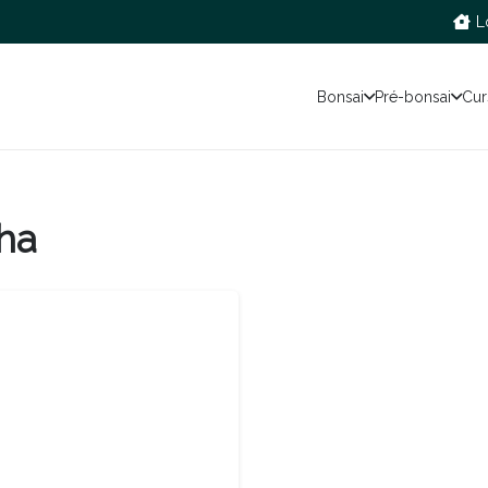
L
Bonsai
Pré-bonsai
Cur
ha