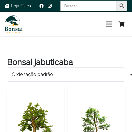
Search Button
Search
Loja Física
for:
Bonsai jabuticaba