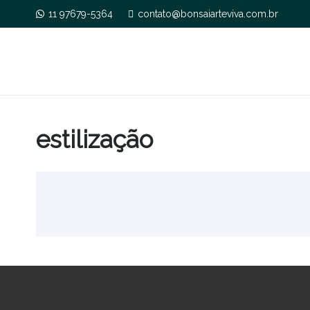
11 97679-5364
contato@bonsaiarteviva.com.br
estilização