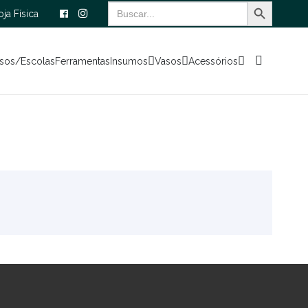
Search Button
Search
oja Física
for:
sos/Escolas
Ferramentas
Insumos
Vasos
Acessórios