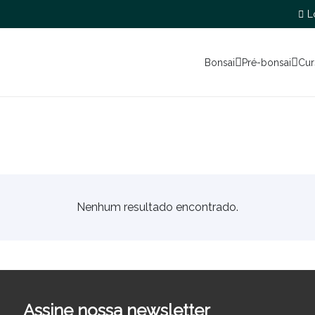
L
Bonsai
Pré-bonsai
Cur
Nenhum resultado encontrado.
Assine nossa newsletter