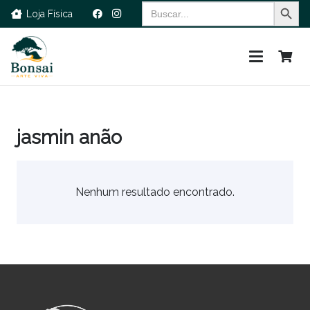
Search Button
Search
Loja Física
for:
jasmin anão
Nenhum resultado encontrado.