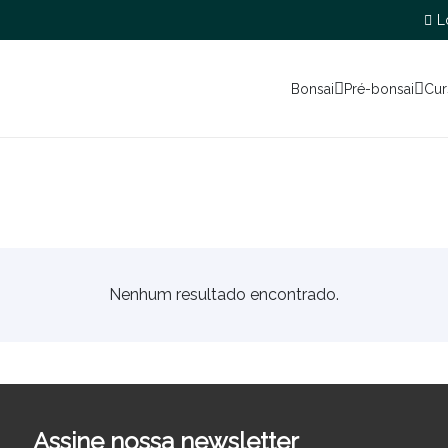
L
Bonsai
Pré-bonsai
Cur
Nenhum resultado encontrado.
Assine nossa newsletter