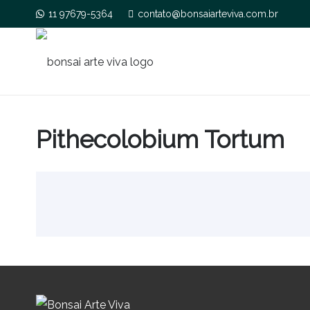
11 97679-5364
contato@bonsaiarteviva.com.br
Pithecolobium Tortum