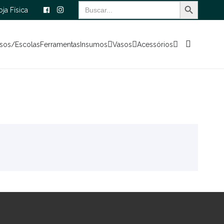
Search Button
Search
oja Física
for:
sos/Escolas
Ferramentas
Insumos
Vasos
Acessórios