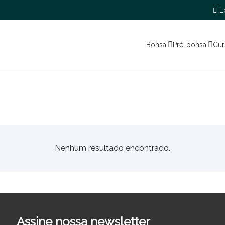
L
Bonsai
Pré-bonsai
Cur
Nenhum resultado encontrado.
Assine nossa newsletter