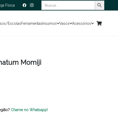
Search Button
Search
oja Física
for:
sos/Escolas
Ferramentas
Insumos
Vasos
Acessórios
matum Momiji
egião?
Chame no Whatsapp!