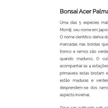
Bonsai Acer Palm
Uma das 5 espécies mais
Momiji, seu nome em japo
O nome científico deriva 
marcadas nas bordas que
tronco e ramos são verde
quando maduros. O cult
acompanhar as 4 estações 
primavera estas brotam 
estão maduras e verdes
desprendem-se dos ramo
aspecto invernal.
Deve ser cultivada sob so