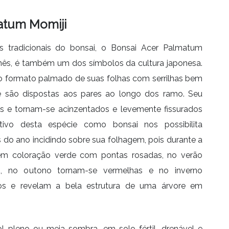
atum Momiji
 tradicionais do bonsai, o Bonsai Acer Palmatum
nês, é também um dos símbolos da cultura japonesa.
do formato palmado de suas folhas com serrilhas bem
 são dispostas aos pares ao longo dos ramo. Seu
s e tornam-se acinzentados e levemente fissurados
ivo desta espécie como bonsai nos possibilita
do ano incidindo sobre sua folhagem, pois durante a
em coloração verde com pontas rosadas, no verão
, no outono tornam-se vermelhas e no inverno
s e revelam a bela estrutura de uma árvore em
l pleno ou meia-sombra, em solo fértil, drenável e