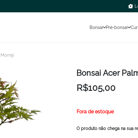
L
Bonsai
Pré-bonsai
Cur
 Momiji
Bonsai Acer Pal
R$
105,00
Fora de estoque
O produto não chega na sua r