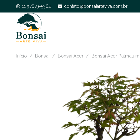
11 97679-5364
contato@bonsaiarteviva.com.br
Início
/
Bonsai
/
Bonsai Acer
/
Bonsai Acer Palmatum