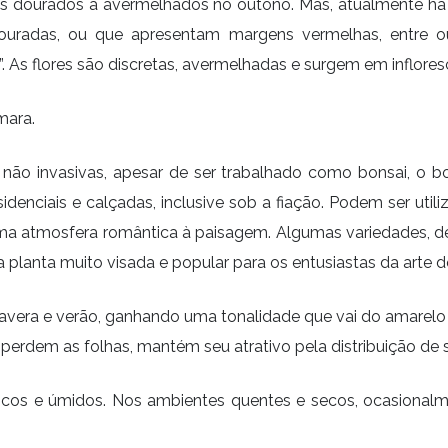
ons dourados a avermelhados no outono. Mas, atualmente há 
 douradas, ou que apresentam margens vermelhas, entre o
m”. As flores são discretas, avermelhadas e surgem em inflore
mara.
 não invasivas, apesar de ser trabalhado como bonsai, o 
sidenciais e calçadas, inclusive sob a fiação. Podem ser u
a atmosfera romântica à paisagem. Algumas variedades, de
planta muito visada e popular para os entusiastas da arte d
avera e verão, ganhando uma tonalidade que vai do amarelo 
erdem as folhas, mantém seu atrativo pela distribuição de s
escos e úmidos. Nos ambientes quentes e secos, ocasional