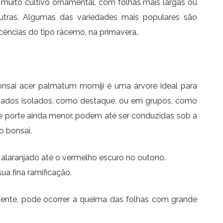
muito cultivo ornamental, com folhas mais largas ou
utras. Algumas das variedades mais populares são
scências do tipo rácemo, na primavera.
bonsai acer palmatum momiji é uma árvore ideal para
tilizados isolados, como destaque, ou em grupos, como
 porte ainda menor, podem até ser conduzidas sob a
o bonsai.
alaranjado até o vermelho escuro no outono.
ua fina ramificação.
mente, pode ocorrer a queima das folhas com grande