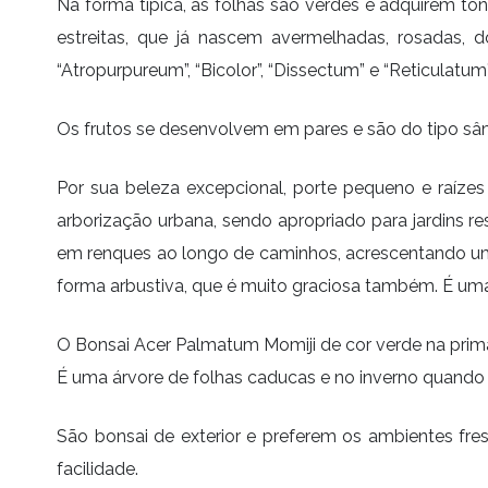
Na forma típica, as folhas são verdes e adquirem t
estreitas, que já nascem avermelhadas, rosadas,
“Atropurpureum”, “Bicolor”, “Dissectum” e “Reticulatu
Os frutos se desenvolvem em pares e são do tipo sâ
Por sua beleza excepcional, porte pequeno e raízes
arborização urbana, sendo apropriado para jardins re
em renques ao longo de caminhos, acrescentando um
forma arbustiva, que é muito graciosa também. É uma 
O Bonsai Acer Palmatum Momiji de cor verde na prim
É uma árvore de folhas caducas e no inverno quando p
São bonsai de exterior e preferem os ambientes fr
facilidade.