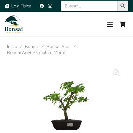
Search Button
Search
Loja Física
for:
Início
/
Bonsai
/
Bonsai Acer
/
Bonsai Acer Palmatum Momiji