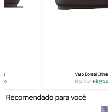
Vaso Bonsai Chinês
O
O
R$
500,00
R$
350,00
preço
preço
original
atual
Recomendado para você
era:
é:
R$500,00.
R$350,00.