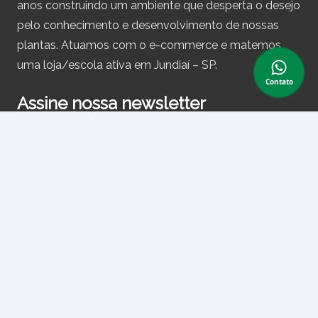
anos construindo um ambiente que desperta o desejo
pelo conhecimento e desenvolvimento de nossas
plantas. Atuamos com o e-commerce e matemos
uma loja/escola ativa em Jundiaí – SP.
Contato
Assine nossa newsletter
e receba periodicamente cupons de desconto e
informações sobre produtos.
Primeiro nome ou nome completo
Email
Ao prosseguir, você aceita nossa política de privacidade.