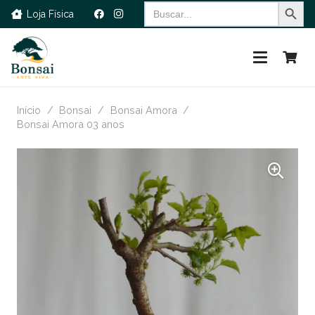
Search Button
Search
Loja Física
for:
Início
/
Bonsai
/
Bonsai Amora
/
Bonsai Amora 03 anos