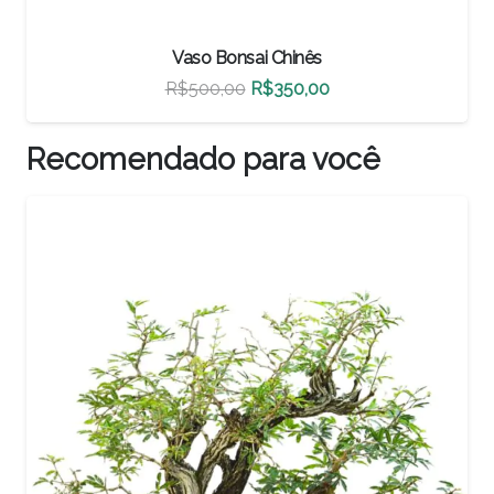
Vaso Bonsai Chinês
O
O
R$
460,00
R$
322,00
preço
preço
original
atual
Recomendado para você
era:
é:
R$460,00.
R$322,00.