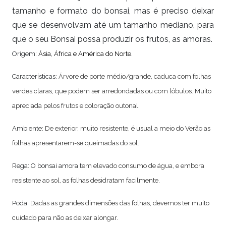
tamanho e formato do bonsai, mas é preciso deixar
que se desenvolvam até um tamanho mediano, para
que o seu Bonsai possa produzir os frutos, as amoras.
Origem:
Ásia, África e América do Norte.
Características:
Á
rvore de porte médio/grande, caduca com folhas
verdes claras, que podem ser arredondadas ou com lóbulos. Muito
apreciada pelos frutos e coloração outonal.
Ambiente:
De exterior, muito resistente, é usual a meio do Verão as
folhas apresentarem-se queimadas do sol.
Rega: O bonsai amora t
em elevado consumo de água, e embora
resistente ao sol, as folhas desidratam facilmente
.
Poda:
Dadas as grandes dimensões das folhas, devemos ter muito
cuidado para não as deixar alongar.