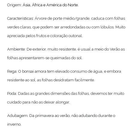
Origem:
Ásia, África e América do Norte.
Características:
Á
rvore de porte médio/grande, caduca com folhas
verdes claras, que podem ser arredondadas ou com lóbulos. Muito
apreciada pelos frutos e coloração outonal.
Ambiente:
De exterior, muito resistente, é usual a meio do Verão as
folhas apresentarem-se queimadas do sol.
Rega: O bonsai amora t
em elevado consumo de água, e embora
resistente ao sol, as folhas desidratam facilmente
.
Poda:
Dadas as grandes dimensões das folhas, devemos ter muito
cuidado para não as deixar alongar.
Adubagem: Da primavera ao verão, não adubando durante o
inverno.