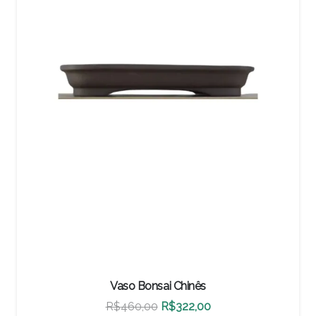
Vaso Bonsai Chinês
O
O
R$
500,00
R$
350,00