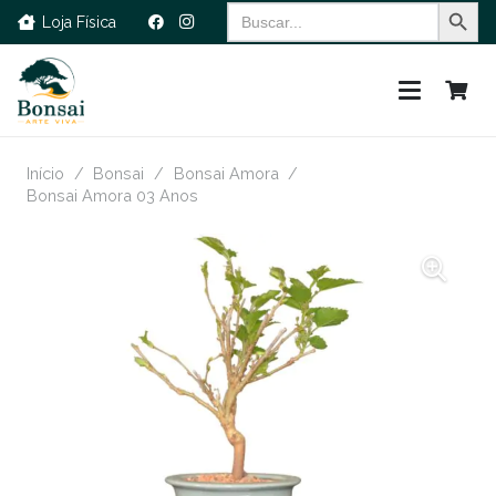
Search Button
Search
Loja Física
for:
Início
/
Bonsai
/
Bonsai Amora
/
Bonsai Amora 03 Anos