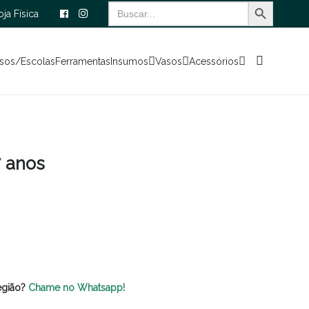
Search Button
Search
oja Física
for:
sos/Escolas
Ferramentas
Insumos
Vasos
Acessórios
 anos
egião?
Chame no Whatsapp!