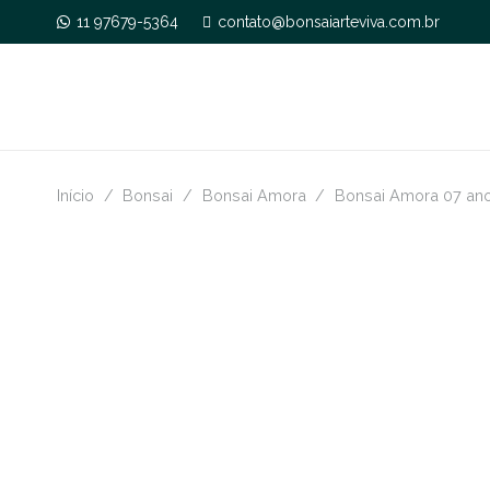
11 97679-5364
contato@bonsaiarteviva.com.br
Início
/
Bonsai
/
Bonsai Amora
/
Bonsai Amora 07 an