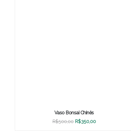
Vaso Bonsai Chinês
O
O
R$
500,00
R$
350,00
preço
preço