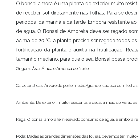
O bonsai amora é uma planta de exterior, muito res
de receber sol diretamente nas folhas. Para se dese
períodos da manhã e da tarde. Embora resistente ao 
de água. O Bonsai de Amoreira deve ser regado some
acima de 20 °C, a planta precisa ser regada todos o
fortificação da planta e auxilia na frutificação. 
tamanho mediano, para que o seu Bonsai possa produz
Origem:
Ásia, África e América do Norte.
Características:
Á
rvore de porte médio/grande, caduca com folhas 
Ambiente:
De exterior, muito resistente, é usual a meio do Verão 
Rega: O bonsai amora t
em elevado consumo de água, e embora resi
Poda:
Dadas as grandes dimensões das folhas, devemos ter muito c