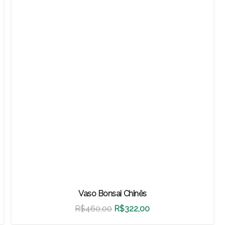
Vaso Bonsai Chinês
O
O
R$
460,00
R$
322,00
preço
preço