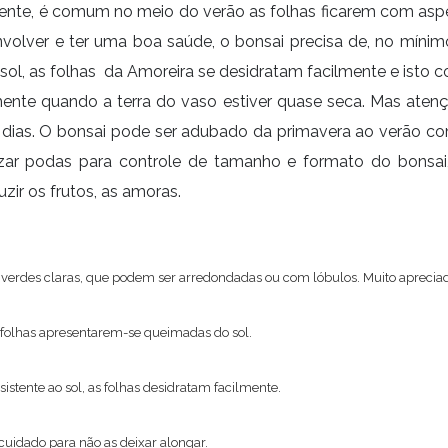
istente, é comum no meio do verão as folhas ficarem com as
nvolver e ter uma boa saúde, o bonsai precisa de, no mínim
sol, as folhas da Amoreira se desidratam facilmente e isto 
nte quando a terra do vaso estiver quase seca. Mas atençã
s dias. O bonsai pode ser adubado da primavera ao verão c
Realizar podas para controle de tamanho e formato do bon
ir os frutos, as amoras.
verdes claras, que podem ser arredondadas ou com lóbulos. Muito apreciada
as folhas apresentarem-se queimadas do sol.
stente ao sol, as folhas desidratam facilmente
.
uidado para não as deixar alongar.