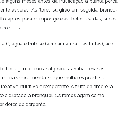
 alguns meses antes da frutificação a planta perca
mente ásperas. As flores surgirão em seguida, branco-
o aptos para compor geleias, bolos, caldas, sucos,
m cozidos.
C, água e frutose (açúcar natural das frutas), ácido
folhas agem como analgésicas, antibacterianas,
s hormonais (recomenda-se que mulheres prestes à
tivo, nutritivo e refrigerante. A fruta da amoreira,
ante e dilatadora bronquial. Os ramos agem como
ar dores de garganta.