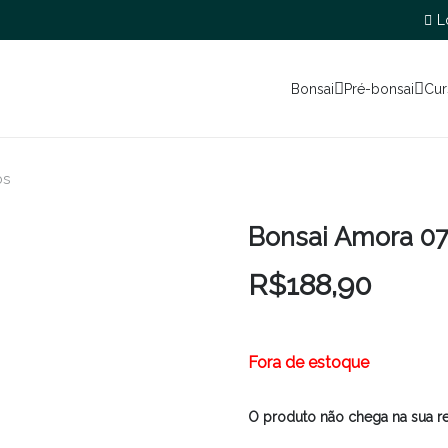
L
Bonsai
Pré-bonsai
Cur
os
Bonsai Amora 07
R$
188,90
Fora de estoque
O produto não chega na sua r