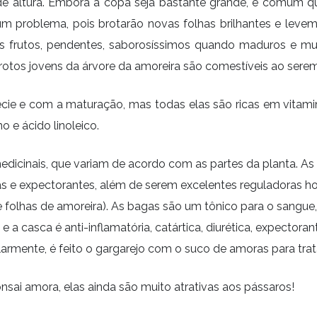
e altura. Embora a copa seja bastante grande, é comum que
 um problema, pois brotarão novas folhas brilhantes e leve
 frutos, pendentes, saborosíssimos quando maduros e muit
os brotos jovens da árvore da amoreira são comestíveis ao sere
e e com a maturação, mas todas elas são ricas em vitamina 
o e ácido linoleico.
icinais, que variam de acordo com as partes da planta. As 
tórias e expectorantes, além de serem excelentes reguladora
has de amoreira). As bagas são um tônico para o sangue, laxa
 a casca é anti-inflamatória, catártica, diurética, expector
larmente, é feito o gargarejo com o suco de amoras para trat
sai amora, elas ainda são muito atrativas aos pássaros!