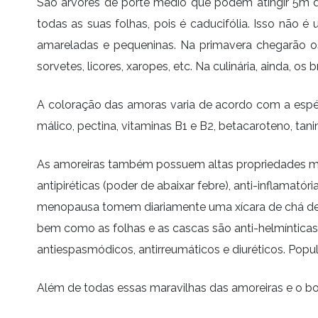
São árvores de porte médio que podem atingir 5m d
todas as suas folhas, pois é caducifólia. Isso não é
amareladas e pequeninas. Na primavera chegarão os
sorvetes, licores, xaropes, etc. Na culinária, ainda, 
A coloração das amoras varia de acordo com a espéci
málico, pectina, vitaminas B1 e B2, betacaroteno, tanin
As amoreiras também possuem altas propriedades med
antipiréticas (poder de abaixar febre), anti-inflama
menopausa tomem diariamente uma xícara de chá de fol
bem como as folhas e as cascas são anti-helmínticas e
antiespasmódicos, antirreumáticos e diuréticos. Popu
Além de todas essas maravilhas das amoreiras e o bon