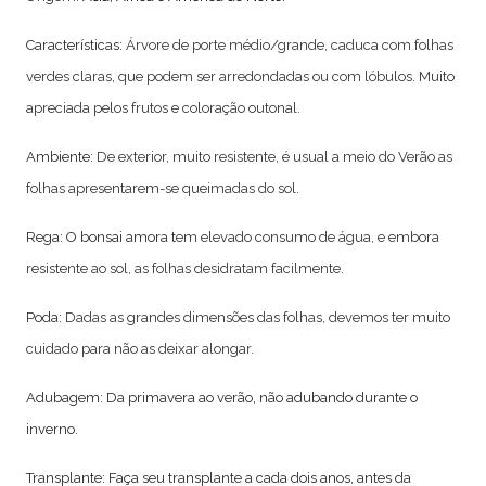
Características:
Á
rvore de porte médio/grande, caduca com folhas
verdes claras, que podem ser arredondadas ou com lóbulos. Muito
apreciada pelos frutos e coloração outonal.
Ambiente:
De exterior, muito resistente, é usual a meio do Verão as
folhas apresentarem-se queimadas do sol.
Rega: O bonsai amora t
em elevado consumo de água, e embora
resistente ao sol, as folhas desidratam facilmente
.
Poda:
Dadas as grandes dimensões das folhas, devemos ter muito
cuidado para não as deixar alongar.
Adubagem: Da primavera ao verão, não adubando durante o
inverno.
Transplante: Faça seu transplante a cada dois anos, antes da