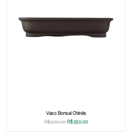
Vaso Bonsai Chinês
Vaso
O
O
R$
500,00
R$
350,00
R$
46
preço
preço