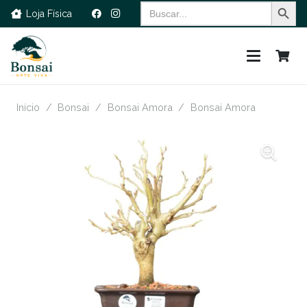
Search Button
Search
Loja Física
for:
Início
/
Bonsai
/
Bonsai Amora
/
Bonsai Amora