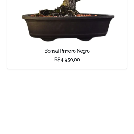
egro
Vaso Bonsai Literato
R$
178,00