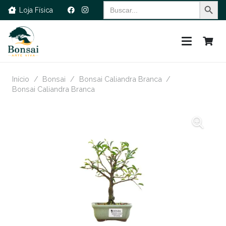
Search Button
Search
Loja Física
for:
Início
/
Bonsai
/
Bonsai Caliandra Branca
/
Bonsai Caliandra Branca