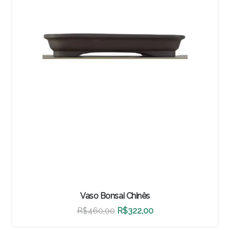
Vaso Bonsai Chinês
O
O
R$
500,00
R$
350,00
preço
preço