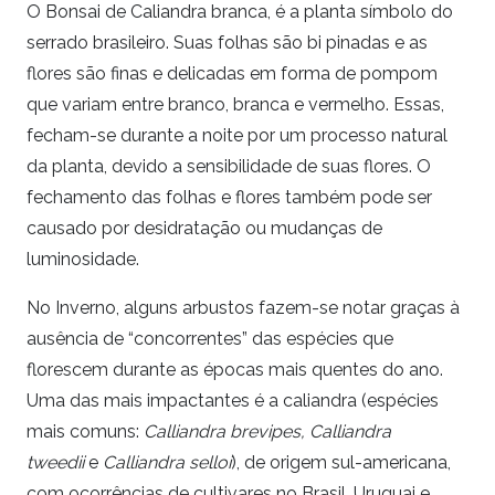
O Bonsai de Caliandra branca, é a planta símbolo do
serrado brasileiro. Suas folhas são bi pinadas e as
flores são finas e delicadas em forma de pompom
que variam entre branco, branca e vermelho. Essas,
fecham-se durante a noite por um processo natural
da planta, devido a sensibilidade de suas flores. O
fechamento das folhas e flores também pode ser
causado por desidratação ou mudanças de
luminosidade.
No Inverno, alguns arbustos fazem-se notar graças à
ausência de “concorrentes” das espécies que
florescem durante as épocas mais quentes do ano.
Uma das mais impactantes é a caliandra (espécies
mais comuns:
Calliandra brevipes,
Calliandra
tweedii
e
Calliandra selloi
), de origem sul-americana,
com ocorrências de cultivares no Brasil, Uruguai e