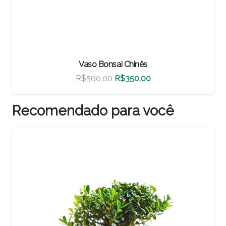
Vaso Bonsai Chinês
O
O
R$
460,00
R$
322,00
preço
preço
original
atual
Recomendado para você
era:
é:
R$460,00.
R$322,00.