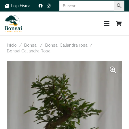
Search Button
Search
Loja Física
for:
Início
/
Bonsai
/
Bonsai Caliandra rosa
/
Bonsai Caliandra Rosa