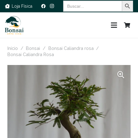
Search Button
Search
Loja Física
for:
Início
/
Bonsai
/
Bonsai Caliandra rosa
/
Bonsai Caliandra Rosa