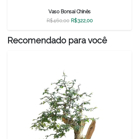
Vaso Bonsai Chinês
O
O
R$
500,00
R$
350,00
preço
preço
original
atual
Recomendado para você
era:
é:
R$500,00.
R$350,00.