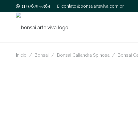
11 97679-5364
contato@bonsaiarteviva.com.br
Início
/
Bonsai
/
Bonsai Caliandra Spinosa
/
Bonsai Ca