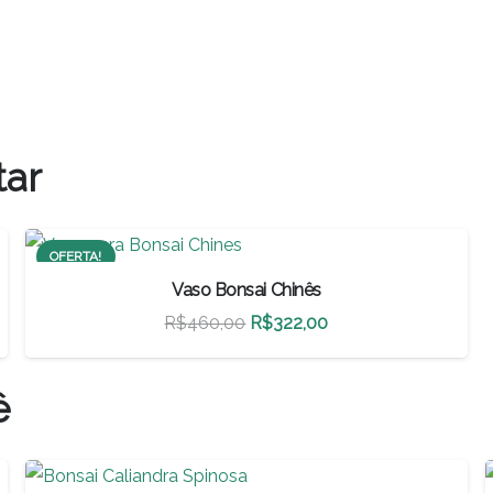
tar
OFERTA!
Vaso Bonsai Chinês
O
O
R$
460,00
R$
322,00
preço
preço
original
atual
ê
era:
é:
R$460,00.
R$322,00.