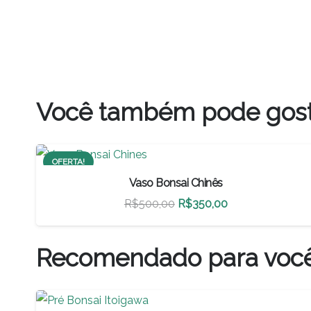
Você também pode gos
OFERTA!
Vaso Bonsai Chinês
O
O
R$
500,00
R$
350,00
preço
preço
original
atual
Recomendado para voc
era:
é:
R$500,00.
R$350,00.