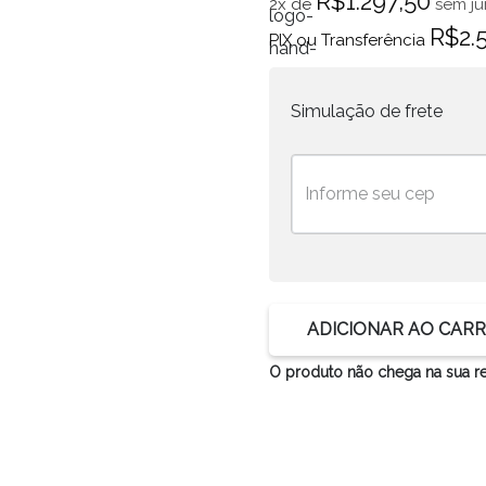
R$
1.297,50
2x de
sem ju
R$
2.
PIX ou Transferência
Simulação de frete
ADICIONAR AO CAR
O produto não chega na sua r