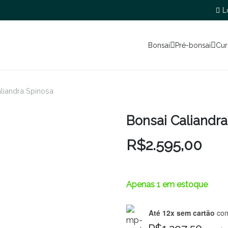
L
Bonsai
Pré-bonsai
Cur
liandra Spinosa
Bonsai Caliandra
R$
2.595,00
Apenas 1 em estoque
Até 12x sem cartão
com