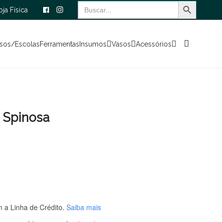
Search Button
Search
oja Física
for:
sos/Escolas
Ferramentas
Insumos
Vasos
Acessórios
 Spinosa
 a Linha de Crédito.
Saiba mais