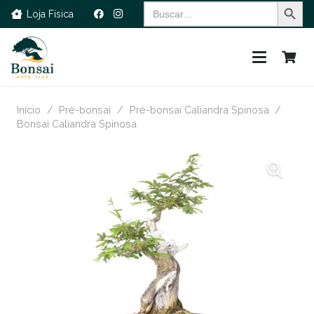
Search Button
Search
Loja Física
for:
Início
/
Pré-bonsai
/
Pré-bonsai Caliandra Spinosa
/
Bonsai Caliandra Spinosa