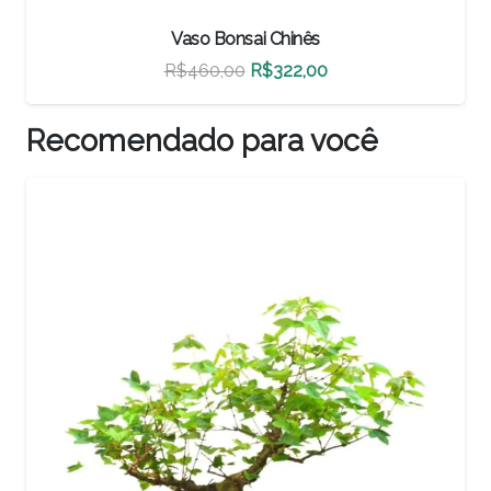
Vaso Bonsai Chinês
O
O
R$
500,00
R$
350,00
preço
preço
original
atual
Recomendado para você
era:
é:
0.
R$500,00.
R$350,00.