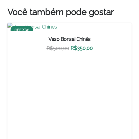
Você também pode gostar
OFERTA!
Vaso Bonsai Chinês
Vaso
O
O
R$
500,00
R$
350,00
R$
46
preço
preço
original
atual
era:
é:
R$500,00.
R$350,00.