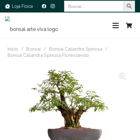
Search Button
Search
Loja Física
for:
Início
/
Bonsai
/
Bonsai Caliandra Spinosa
/
Bonsai Caliandra Spinosa Florescendo