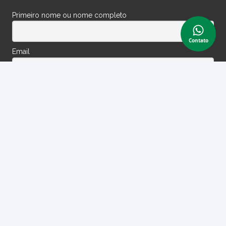
Primeiro nome ou nome completo
Contato
Email
Ao prosseguir, você aceita nossa política de privacidade.