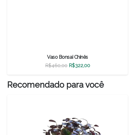
Vaso Bonsai Chinês
O
O
R$
460,00
R$
322,00
preço
preço
original
atual
Recomendado para você
era:
é:
R$460,00.
R$322,00.