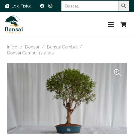
Search Button
Search
Loja Física
for:
Início
/
Bonsai
/
Bonsai Cambuí
/
Bonsai Cambuí 17 anos