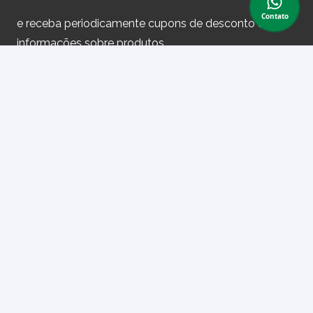
Contato
e receba periodicamente cupons de desconto e
informações sobre produtos.
Primeiro nome ou nome completo
Email
Ao prosseguir, você aceita nossa política de privacidade.