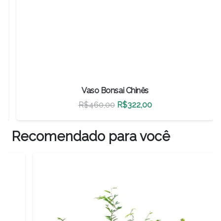
Vaso Bonsai Chinês
O
O
R$
460,00
R$
322,00
preço
preço
original
atual
Recomendado para você
era:
é:
R$460,00.
R$322,00.