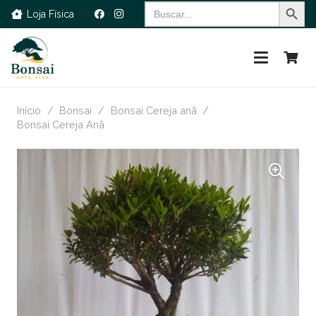
Search Button
Search
Loja Física
for:
Início
/
Bonsai
/
Bonsai Cereja anã
/
Bonsai Cereja Anã