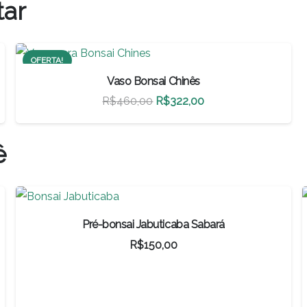
tar
OFERTA!
Vaso Bonsai Chinês
O
O
R$
460,00
R$
322,00
preço
preço
original
atual
ê
era:
é:
R$460,00.
R$322,00.
Pré-bonsai Jabuticaba Sabará
R$
150,00