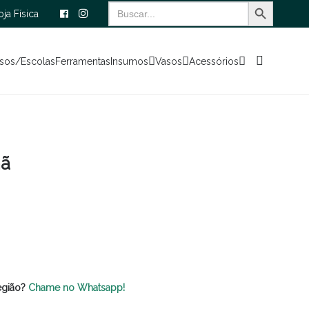
Search Button
Search
oja Física
for:
sos/Escolas
Ferramentas
Insumos
Vasos
Acessórios
nã
egião?
Chame no Whatsapp!