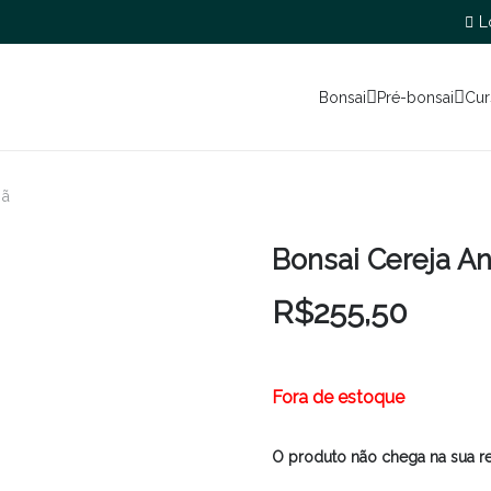
L
Bonsai
Pré-bonsai
Cur
nã
Bonsai Cereja A
R$
255,50
Fora de estoque
O produto não chega na sua r