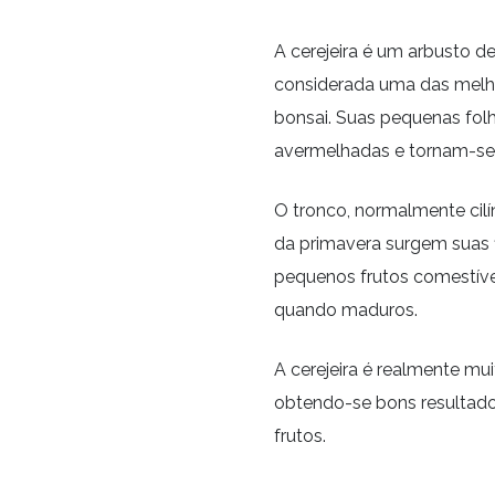
A cerejeira é um arbusto 
considerada uma das melh
bonsai. Suas pequenas folh
avermelhadas e tornam-se
O tronco, normalmente cilín
da primavera surgem suas f
pequenos frutos comestíve
quando maduros.
A cerejeira é realmente muit
obtendo-se bons resultad
frutos.