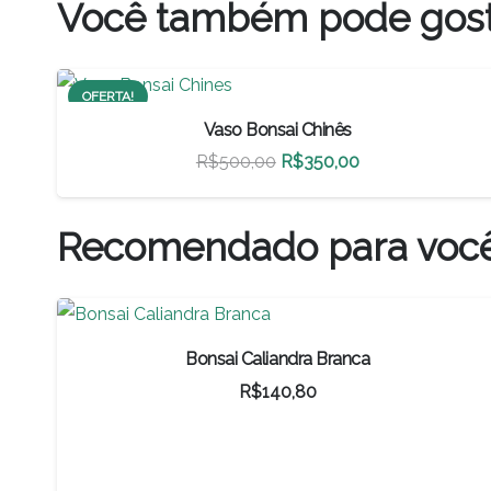
Você também pode gos
OFERTA!
Vaso Bonsai Chinês
O
O
R$
500,00
R$
350,00
preço
preço
original
atual
Recomendado para voc
era:
é:
R$500,00.
R$350,00.
Bonsai Caliandra Branca
R$
140,80