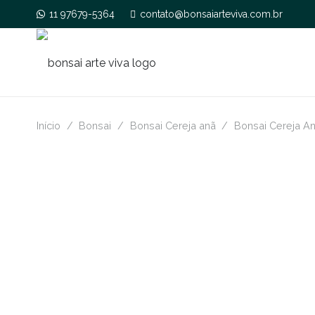
11 97679-5364
contato@bonsaiarteviva.com.br
Início
/
Bonsai
/
Bonsai Cereja anã
/
Bonsai Cereja A