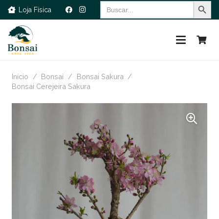
Search Button
Search
Loja Física
for:
Início
/
Bonsai
/
Bonsai Sakura
/
Bonsai Cerejeira Sakura