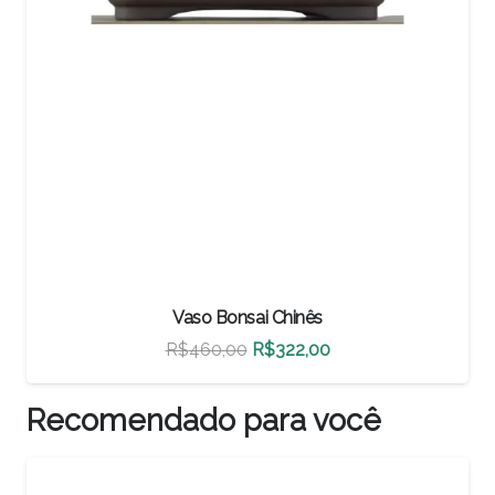
Vaso Bonsai Chinês
O
O
R$
460,00
R$
322,00
preço
preço
original
atual
Recomendado para você
era:
é:
R$460,00.
R$322,00.