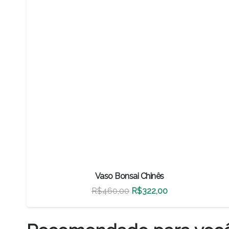
Vaso Bonsai Chinês
O
O
R$
460,00
R$
322,00
preço
preço
original
atual