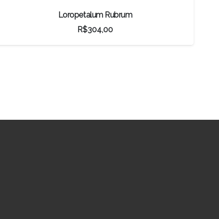
Bonsai Macieira
R$
2.235,50