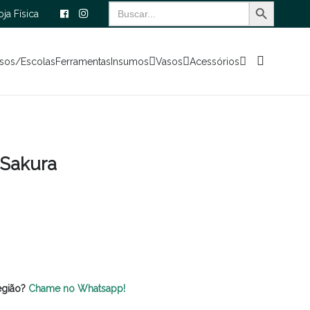
Search Button
Search
oja Física
for:
sos/Escolas
Ferramentas
Insumos
Vasos
Acessórios
 Sakura
egião?
Chame no Whatsapp!