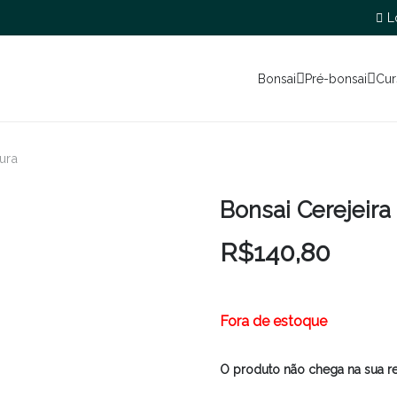
L
Bonsai
Pré-bonsai
Cur
ura
Bonsai Cerejeira
R$
140,80
Fora de estoque
O produto não chega na sua r