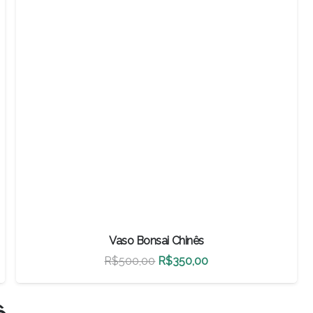
Vaso Bonsai Chinês
O
O
R$
500,00
R$
350,00
preço
preço
original
atual