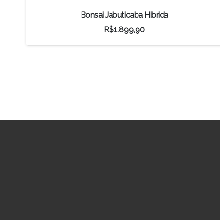
Bonsai Caliandra Branca
R$
140,80