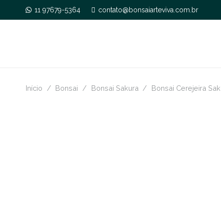
11 97679-5364
contato@bonsaiarteviva.com.br
Início
/
Bonsai
/
Bonsai Sakura
/
Bonsai Cerejeira Sak