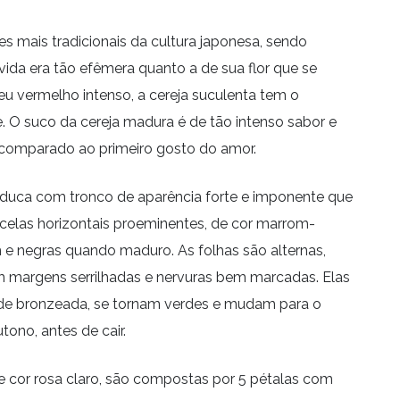
s mais tradicionais da cultura japonesa, sendo
vida era tão efêmera quanto a de sua flor que se
eu vermelho intenso, a cereja suculenta tem o
e. O suco da cereja madura é de tão intenso sabor e
comparado ao primeiro gosto do amor.
caduca com tronco de aparência forte e imponente que
icelas horizontais proeminentes, de cor marrom-
e negras quando maduro. As folhas são alternas,
 margens serrilhadas e nervuras bem marcadas. Elas
e bronzeada, se tornam verdes e mudam para o
ono, antes de cair.
e cor rosa claro, são compostas por 5 pétalas com