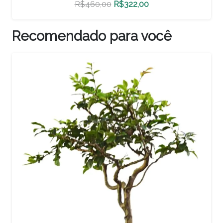
O
O
R$
460,00
R$
322,00
preço
preço
original
atual
Recomendado para você
era:
é:
R$460,00.
R$322,00.