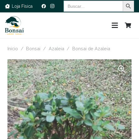
Search Button
Search
Loja Física
for:
Início
/
Bonsai
/
Azaleia
/
Bonsai de Azaleia