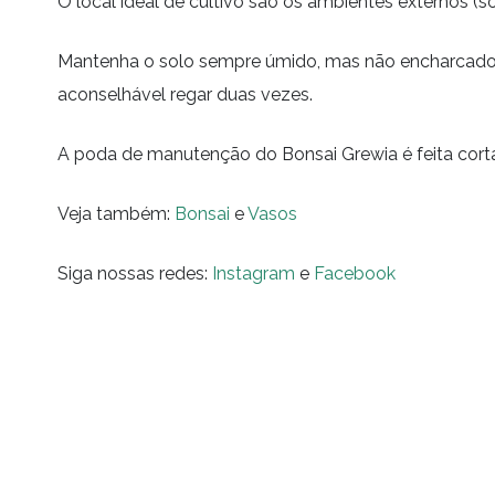
O local ideal de cultivo são os ambientes externos (s
Mantenha o solo sempre úmido, mas não encharcado,
aconselhável regar duas vezes.
A poda de manutenção do Bonsai Grewia é feita cort
Veja também:
Bonsai
e
Vasos
Siga nossas redes:
Instagram
e
Facebook