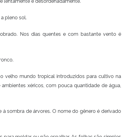
sce lentamente e desordenadamente.
a pleno sol.
obrado. Nos dias quentes e com bastante vento é
ronco.
o velho mundo tropical introduzidos para cultivo na
 ambientes xéricos, com pouca quantidade de água,
s e à sombra de árvores. O nome do gênero é derivado
 para moldar ou não espalhar. As folhas são simples