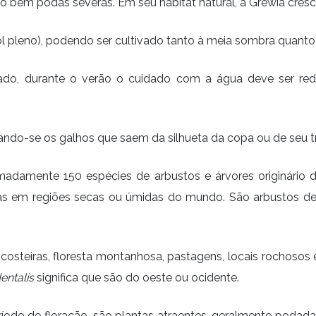
o bem podas severas. Em seu habitat natural, a Grewia cre
ol pleno), podendo ser cultivado tanto à meia sombra quanto 
do, durante o verão o cuidado com a água deve ser red
ando-se os galhos que saem da silhueta da copa ou de seu t
madamente 150 espécies de arbustos e árvores originário d
as em regiões secas ou úmidas do mundo. São arbustos de
s costeiras, floresta montanhosa, pastagens, locais rochoso
entalis
significa que são do oeste ou ocidente.
odo de floração, são plantas atraentes, geralmente podadas