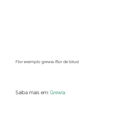
Flor exemplo grewia (flor de lótus)
Saiba mais em:
Grewia