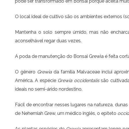
pode ser transformado em Bonsai porque aceita muit
O local ideal de cultivo são os ambientes externos (s
Mantenha o solo sempre úmido, mas não encharca
aconselhável regar duas vezes.
A poda de manutenção do Bonsai Grewia é feita cort
O gênero
Grewia
da família Malvaceae inclui aproxi
América. A espécie
Grewia occidentalis
são cultivad
ideais no semi-árido nordestino.
Fácil de encontrar nesses lugares na natureza, duna
de Nehemiah Grew, um médico inglês, o epíteto
occid
As plantas espécies de
Grewia
apresentam longo perí