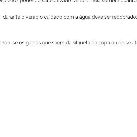
ol pleno), podendo ser cultivado tanto à meia sombra quanto 
 durante o verão o cuidado com a água deve ser redobrado.
ando-se os galhos que saem da silhueta da copa ou de seu t