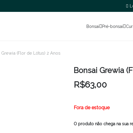
L
Bonsai
Pré-bonsai
Cur
 Grewia (Flor de Lótus) 2 Anos
Bonsai Grewia (F
R$
63,00
Fora de estoque
O produto não chega na sua r