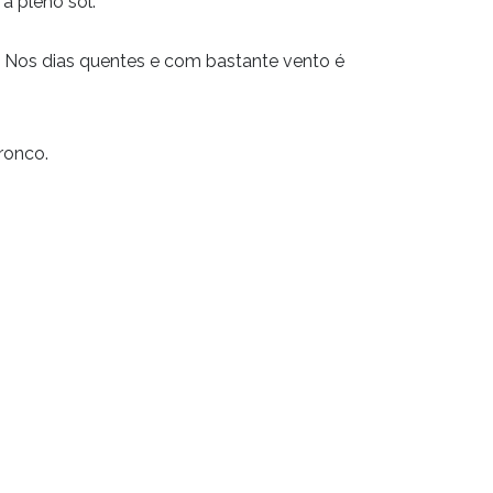
a pleno sol.
 Nos dias quentes e com bastante vento é
ronco.