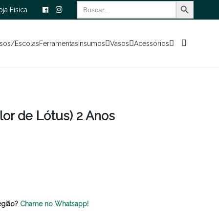
Search Button
Search
oja Física
for:
sos/Escolas
Ferramentas
Insumos
Vasos
Acessórios
lor de Lótus) 2 Anos
egião?
Chame no Whatsapp!