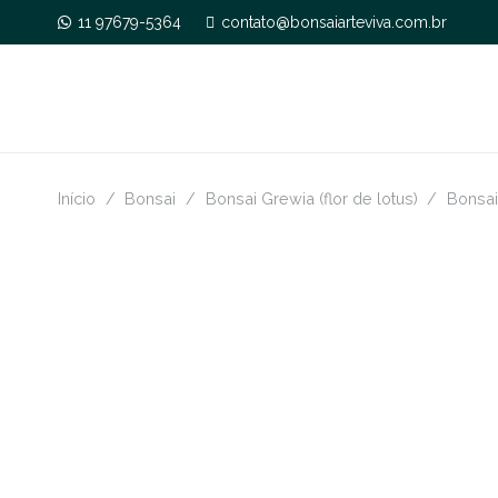
11 97679-5364
contato@bonsaiarteviva.com.br
Início
/
Bonsai
/
Bonsai Grewia (flor de lotus)
/
Bonsai