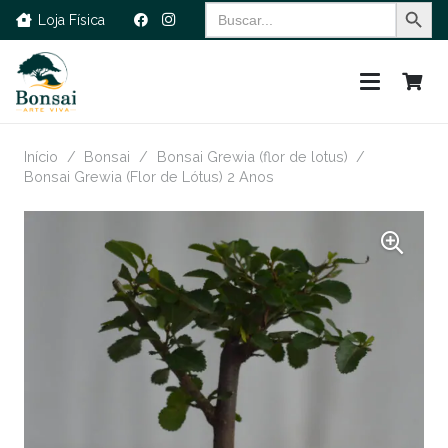
Search Button
Search
Loja Física
for:
Início
/
Bonsai
/
Bonsai Grewia (flor de lotus)
/
Bonsai Grewia (Flor de Lótus) 2 Anos