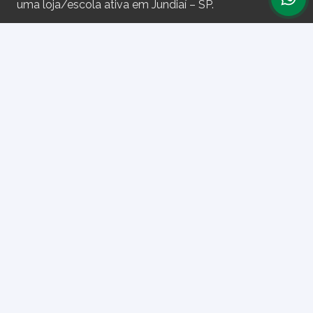
uma loja/escola ativa em Jundiaí – SP.
Assine nossa newsletter
e receba periodicamente cupons de desconto e
informações sobre produtos.
Primeiro nome ou nome completo
Email
Ao prosseguir, você aceita nossa política de privacidade.