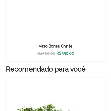
Vaso Bonsai Chinês
O
O
R$
460,00
R$
322,00
preço
preço
original
atual
Recomendado para você
era:
é:
R$460,00.
R$322,00.