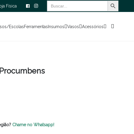
Search Button
Search
oja Física
for:
sos/Escolas
Ferramentas
Insumos
Vasos
Acessórios
o Procumbens
egião?
Chame no Whatsapp!