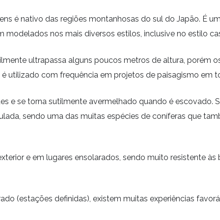
ns é nativo das regiões montanhosas do sul do Japão. É u
 modelados nos mais diversos estilos, inclusive no estilo ca
ilmente ultrapassa alguns poucos metros de altura, porém o
o é utilizado com frequência em projetos de paisagismo em 
des e se torna sutilmente avermelhado quando é escovado.
ulada, sendo uma das muitas espécies de coníferas que tam
xterior e em lugares ensolarados, sendo muito resistente às
do (estações definidas), existem muitas experiências favor