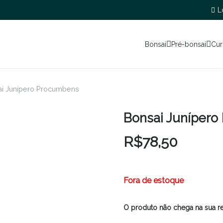
L
Bonsai
Pré-bonsai
Cur
i Junípero Procumbens
Bonsai Juníper
R$
78,50
Fora de estoque
O produto não chega na sua r