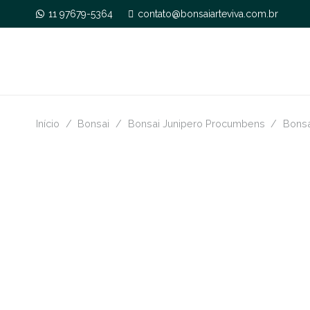
11 97679-5364
contato@bonsaiarteviva.com.br
Início
/
Bonsai
/
Bonsai Junipero Procumbens
/
Bonsa