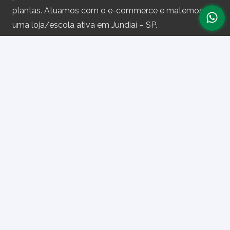
plantas. Atuamos com o e-commerce e matemos
uma loja/escola ativa em Jundiaí – SP.
Assine nossa newsletter
e receba periodicamente cupons de desconto e
informações sobre produtos.
Primeiro nome ou nome completo
Email
Ao prosseguir, você aceita nossa política de privacidade.