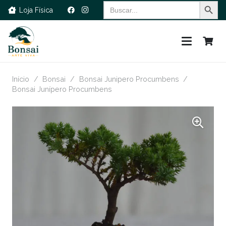
Search Button
Search
Loja Física
for:
Início
/
Bonsai
/
Bonsai Junipero Procumbens
/
Bonsai Junípero Procumbens