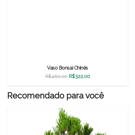
Vaso Bonsai Chinês
O
O
R$
500,00
R$
350,00
preço
preço
original
atual
Recomendado para você
era:
é:
R$500,00.
R$350,00.