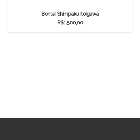
impaku Itoigawa
Pré-bonsai Jabu
$
1.500,00
R$
15