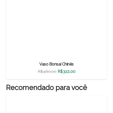
nês
Vaso Bonsai Chinês
O
O
2,00
R$
500,00
R$
350,00
preço
preço
al
atual
original
Recomendado para você
é:
era:
é
,00.
R$322,00.
R$500,00.