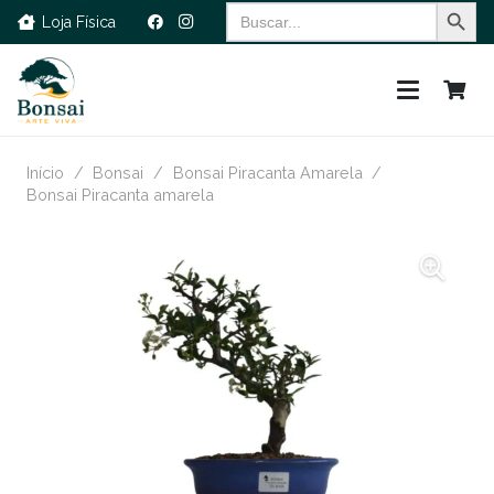
Search Button
Search
Loja Física
for:
Início
/
Bonsai
/
Bonsai Piracanta Amarela
/
Bonsai Piracanta amarela