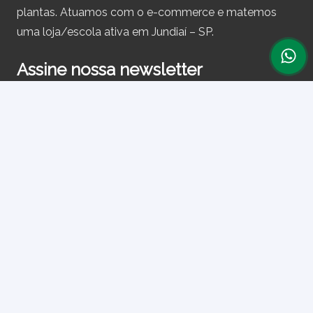
plantas. Atuamos com o e-commerce e matemos
uma loja/escola ativa em Jundiaí – SP.
Assine nossa newsletter
e receba periodicamente cupons de desconto e
informações sobre produtos.
Primeiro nome ou nome completo
Email
Ao prosseguir, você aceita nossa política de privacidade.