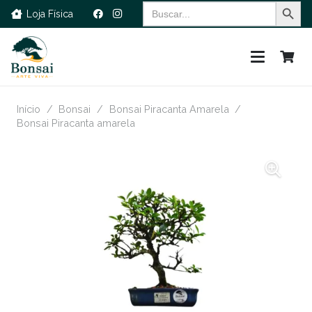
Search Button
Search
Loja Física
for:
Início
/
Bonsai
/
Bonsai Piracanta Amarela
/
Bonsai Piracanta amarela