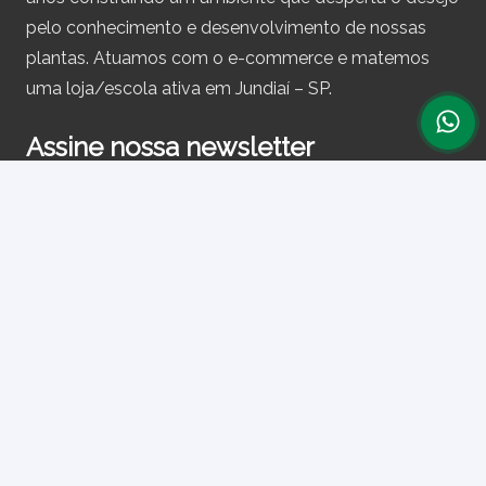
pelo conhecimento e desenvolvimento de nossas
plantas. Atuamos com o e-commerce e matemos
uma loja/escola ativa em Jundiaí – SP.
Assine nossa newsletter
e receba periodicamente cupons de desconto e
informações sobre produtos.
Primeiro nome ou nome completo
Email
Ao prosseguir, você aceita nossa política de privacidade.