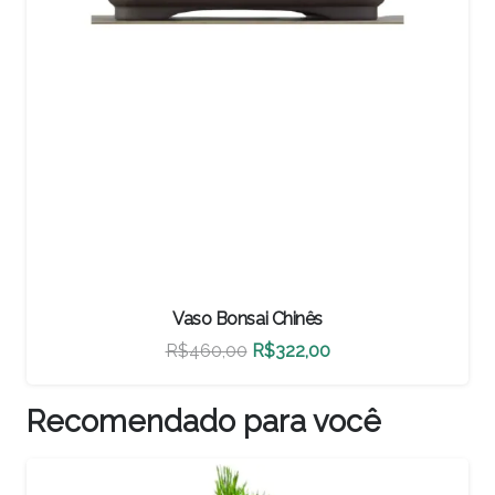
Vaso Bonsai Chinês
O
O
R$
500,00
R$
350,00
preço
preço
original
atual
Recomendado para você
era:
é:
R$500,00.
R$350,00.