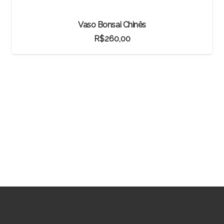
Loropetalum Rubrum
R$
207,90