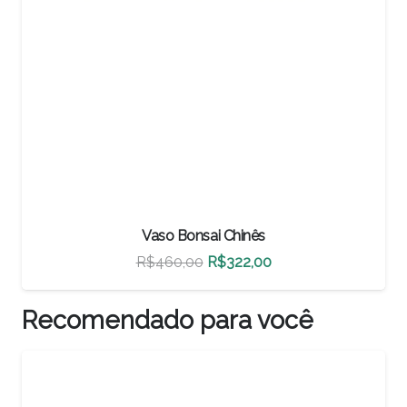
Vaso Bonsai Chinês
O
O
R$
500,00
R$
350,00
preço
preço
original
atual
Recomendado para você
era:
é:
R$500,00.
R$350,00.