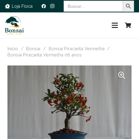
Search Button
Search
Loja Física
for:
Início
/
Bonsai
/
Bonsai Piracanta Vermelha
/
Bonsai Piracanta Vermelha 06 anos