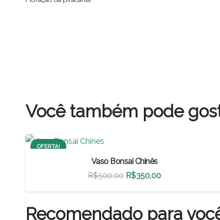
Você também pode gos
OFERTA!
Vaso Bonsai Chinês
O
O
R$
500,00
R$
350,00
preço
preço
original
atual
Recomendado para voc
era:
é: