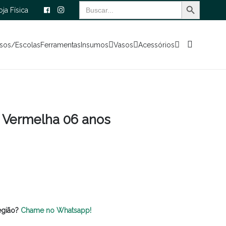
Search Button
Search
oja Física
for:
sos/Escolas
Ferramentas
Insumos
Vasos
Acessórios
a Vermelha 06 anos
egião?
Chame no Whatsapp!