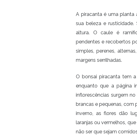
A piracanta é uma planta
sua beleza e rusticidade
altura. O caule é ramif
pendentes e recobertos po
simples, perenes, alternas
margens serrilhadas.
O bonsai piracanta tem a 
enquanto que a página in
inflorescências surgem no
brancas e pequenas, com p
inverno, as flores dão l
laranjas ou vermelhos, qu
não ser que sejam comidos