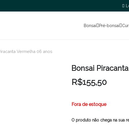
L
Bonsai
Pré-bonsai
Cur
Piracanta Vermelha 06 anos
Bonsai Piracant
R$
155,50
Fora de estoque
O produto não chega na sua r