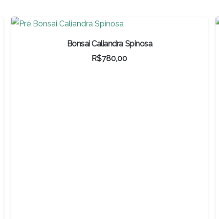
R$460,00.
R$322,00.
Bonsai Caliandra Spinosa
R$
780,00