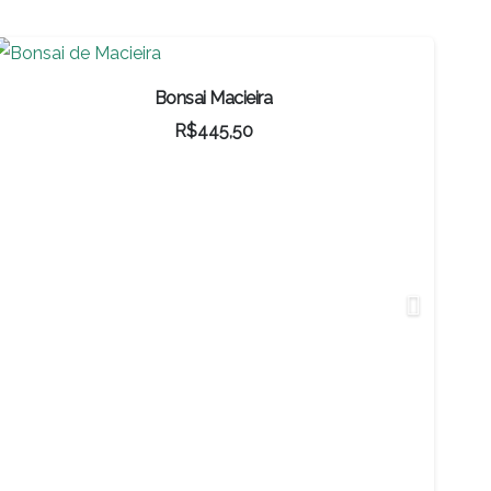
Bonsai Macieira
R$
445,50