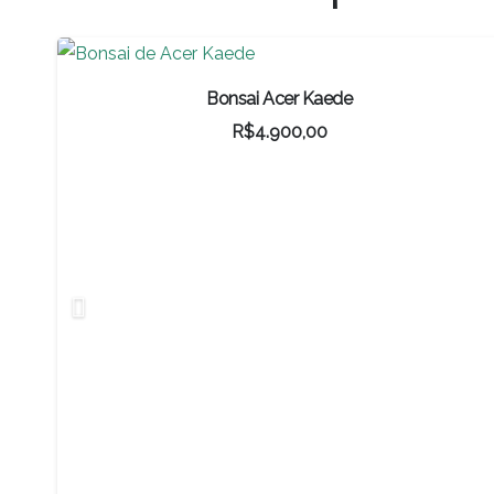
R$500,00.
R$350,00.
Bonsai Acer Kaede
R$
4.900,00