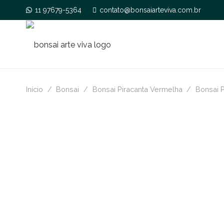
11 97679-5364
contato@bonsaiarteviva.com.br
Início
/
Bonsai
/
Bonsai Piracanta Vermelha
/
Bonsai 