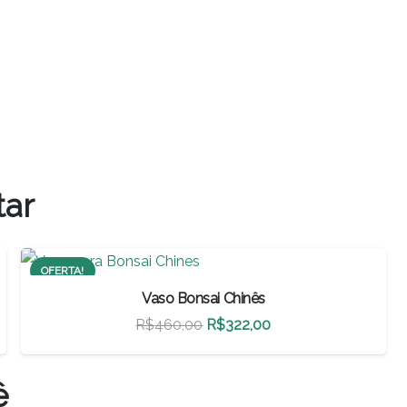
tar
OFERTA!
Vaso Bonsai Chinês
O
O
R$
460,00
R$
322,00
preço
preço
original
atual
ê
era:
é: