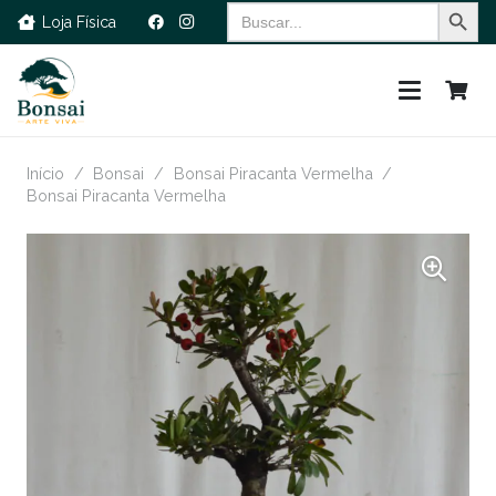
Search Button
Search
Loja Física
for:
Início
/
Bonsai
/
Bonsai Piracanta Vermelha
/
Bonsai Piracanta Vermelha