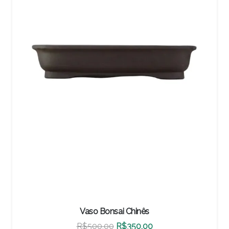
Vaso Bonsai Chinês
O
O
R$
460,00
R$
322,00