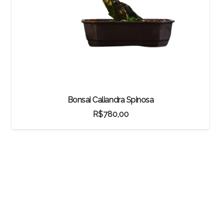
Pré-bonsai Junípero Procumbens
R$
2.200,00