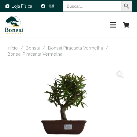
Search Button
Search
Loja Física
for:
Início
/
Bonsai
/
Bonsai Piracanta Vermelha
/
Bonsai Piracanta Vermelha