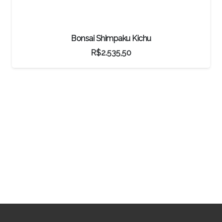
Kichu
Bonsai Jabuticaba Hibri
R$
1.899,90