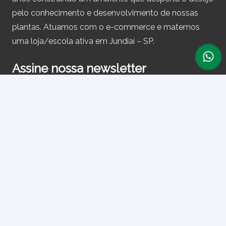
pelo conhecimento e desenvolvimento de nossas
plantas. Atuamos com o e-commerce e matemos
uma loja/escola ativa em Jundiaí – SP.
Assine nossa newsletter
e receba periodicamente cupons de desconto e
informações sobre produtos.
Primeiro nome ou nome completo
Email
Ao prosseguir, você aceita nossa política de privacidade.