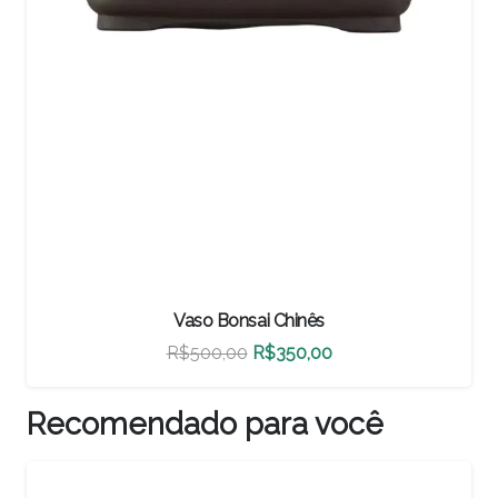
Vaso Bonsai Chinês
O
O
R$
460,00
R$
322,00
preço
preço
original
atual
Recomendado para você
era:
é:
0.
R$460,00.
R$322,00.