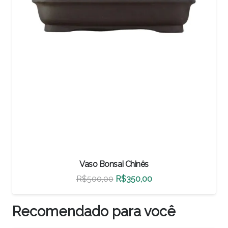
Vaso Bonsai Chinês
O
O
R$
500,00
R$
350,00
preço
preço
original
atual
Recomendado para você
era:
é: