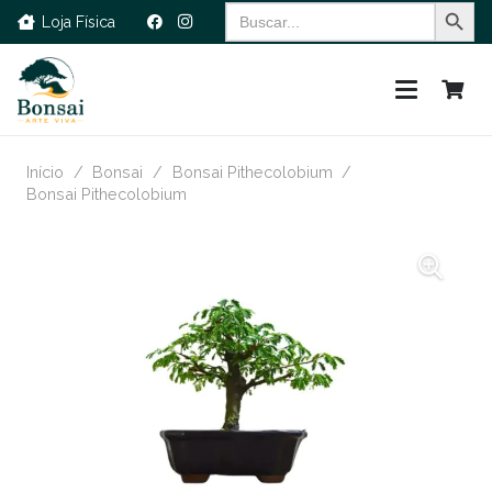
Search Button
Search
Loja Física
for:
Início
/
Bonsai
/
Bonsai Pithecolobium
/
Bonsai Pithecolobium