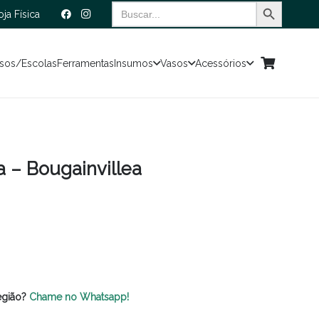
Search Button
Search
oja Física
for:
sos/Escolas
Ferramentas
Insumos
Vasos
Acessórios
 – Bougainvillea
egião?
Chame no Whatsapp!