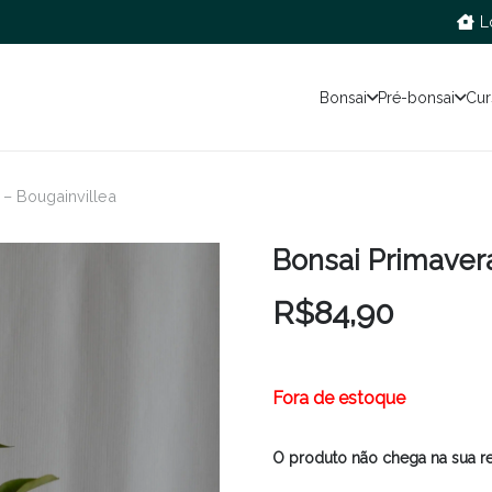
L
Bonsai
Pré-bonsai
Cur
 – Bougainvillea
Bonsai Primavera
R$
84,90
Fora de estoque
O produto não chega na sua r