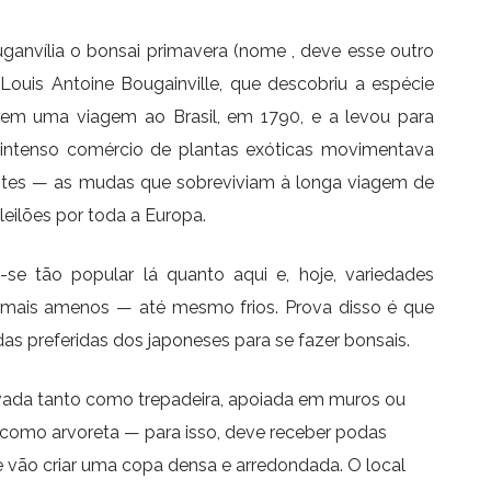
anvília o bonsai primavera (nome , deve esse outro
ouis Antoine Bougainville, que descobriu a espécie
em uma viagem ao Brasil, em 1790, e a levou para
 intenso comércio de plantas exóticas movimentava
antes — as mudas que sobreviviam à longa viagem de
eilões por toda a Europa.
-se tão popular lá quanto aqui e, hoje, variedades
s mais amenos — até mesmo frios. Prova disso é que
das preferidas dos japoneses para se fazer bonsais.
ivada tanto como trepadeira, apoiada em muros ou
 como arvoreta — para isso, deve receber podas
e vão criar uma copa densa e arredondada. O local