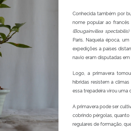
Conhecida também por bug
nome popular ao francês L
(Bougainvillea spectabilis)
Paris. Naquela época, um
expedições a países dist
navio eram disputadas em l
Logo, a primavera tornou
híbridas resistem a clima
essa trepadeira virou uma 
A primavera pode ser cult
cobrindo pérgolas, quanto
regulares de formação, qu