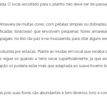
da. O local escolhido para o plantio não deve ser de pass
primavera de muitas cores, com pétalas simples ou dobrad
odificadas (brácteas) que envolvem pequenas flores amarel
gaio, no lírio-da-paz e na mussaenda, para citar alguns e
oduzida por estacas. Plante as mudas em local que receba s
e regue só quando a terra secar superficialmente, já que
Japão só poderia estar mais que adaptada ao suave inverno bra
 pois suas flores são abundantes e tem diversos tons e cores