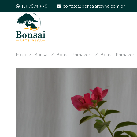
11 97679-5364
contato@bonsaiarteviva.com.br
Início
/
Bonsai
/
Bonsai Primavera
/
Bonsai Primavera