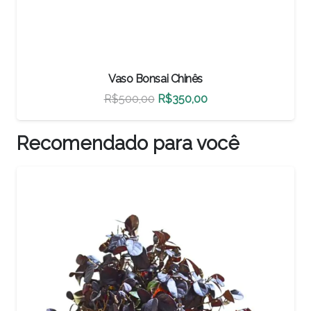
Vaso Bonsai Chinês
O
O
R$
460,00
R$
322,00
preço
preço
original
atual
Recomendado para você
era:
é:
R$460,00.
R$322,00.