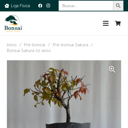
Search Button
Search
Loja Física
for:
Início
/
Pré-bonsai
/
Pré-bonsai Sakura
/
Bonsai Sakura 02 anos