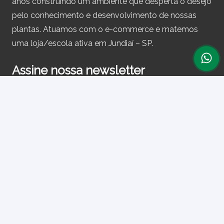
anos construindo um ambiente que desperta o desejo
pelo conhecimento e desenvolvimento de nossas
plantas. Atuamos com o e-commerce e matemos
uma loja/escola ativa em Jundiaí – SP.
Assine nossa newsletter
e receba periodicamente cupons de desconto e
informações sobre produtos.
Primeiro nome ou nome completo
Email
Ao prosseguir, você aceita nossa política de privacidade.