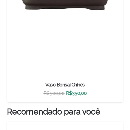
 Chinês
Vaso Bonsai Chi
O
O
$
350,00
R$
460,00
R$
32
reço
preço
preço
iginal
atual
origin
Recomendado para você
a:
é:
era:
$500,00.
R$350,00.
R$460