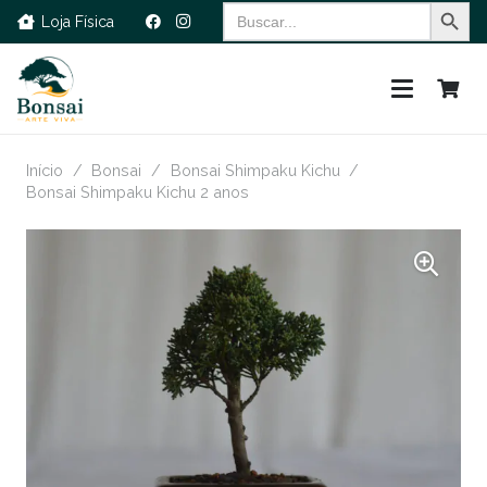
Search Button
Search
Loja Física
for:
Início
/
Bonsai
/
Bonsai Shimpaku Kichu
/
Bonsai Shimpaku Kichu 2 anos