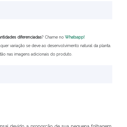
ntidades
diferenciadas
? Chame no
Whatsapp!
quer variação se deve ao desenvolvimento natural da planta.
tão nas imagens adicionais do produto.
onsai devido a proporção de sua pequena folhagem.