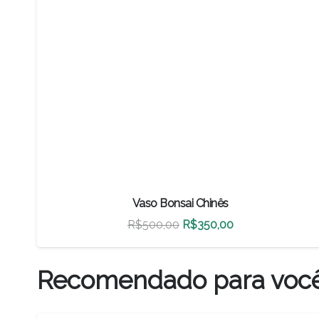
Vaso Bonsai Chinês
O
O
R$
500,00
R$
350,00
preço
preço
original
atual
Recomendado para voc
era:
é:
R$500,00.
R$350,00.