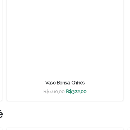
Vaso Bonsai Chinês
O
O
R$
460,00
R$
322,00
preço
preço
original
atual
ê
era:
é:
R$460,00.
R$322,00.