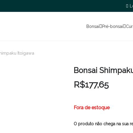
L
Bonsai
Pré-bonsai
Cur
himpaku Itoigawa
Bonsai Shimpaku
R$
177,65
Fora de estoque
O produto não chega na sua r