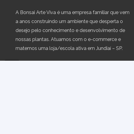
A Bonsai Arte Viva é uma empresa familiar que vem
a anos construindo um ambiente que desperta o
desejo pelo conhecimento e desenvolvimento de
nossas plantas. Atuamos com o e-commerce e
matemos uma loja/escola ativa em Jundiaí – SP.
Política de Trocas e Devoluções
Termos e Condiç