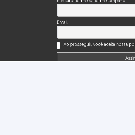
Primeiro nome ou nome completo
Email
Ao prosseguir, você aceita nossa polí
ões
Perguntas Frequentes
Números do Sorteio
Minha