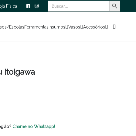
Search Button
Search
oja Física
for:
sos/Escolas
Ferramentas
Insumos
Vasos
Acessórios
 Itoigawa
egião?
Chame no Whatsapp!