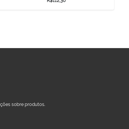
R$
140,80
ções sobre produtos.