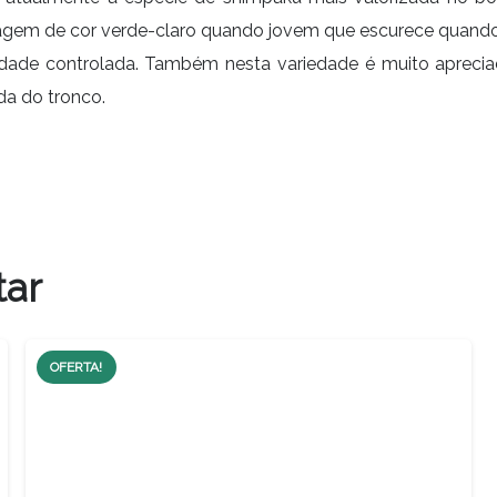
hagem de cor verde-claro quando jovem que escurece quando 
idade controlada. Também nesta variedade é muito apreciad
a do tronco.
tar
OFERTA!