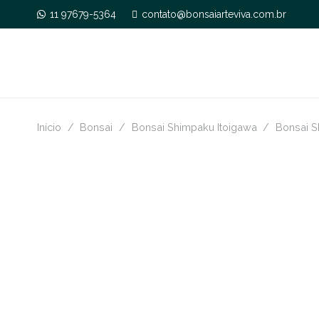
11 97679-5364
contato@bonsaiarteviva.com.br
Início
/
Bonsai
/
Bonsai Shimpaku Itoigawa
/
Bonsai S