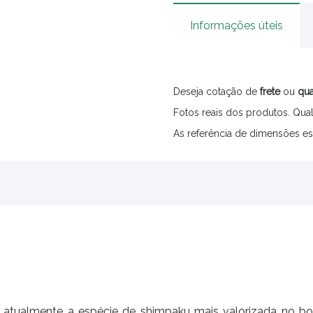
Informações úteis
Deseja cotação de
frete
ou
qua
Fotos reais dos produtos. Qual
As referência de dimensões es
 é atualmente a espécie de shimpaku mais valorizada no b