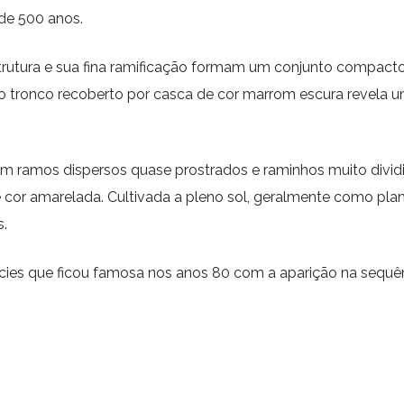
de 500 anos.
utura e sua fina ramificação formam um conjunto compacto 
, o tronco recoberto por casca de cor marrom escura revel
om ramos dispersos quase prostrados e raminhos muito div
 cor amarelada. Cultivada a pleno sol, geralmente como plant
s.
cies que ficou famosa nos anos 80 com a aparição na sequênc