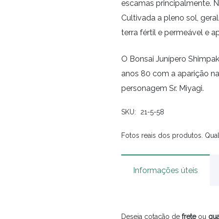
escamas principalmente. Na
Cultivada a pleno sol, ge
terra fértil e permeável e a
O Bonsai Junípero Shimpak
anos 80 com a aparição na 
personagem Sr. Miyagi.
SKU:
21-5-58
Fotos reais dos produtos. Qual
Informações úteis
Deseja cotação de
frete
ou
qua