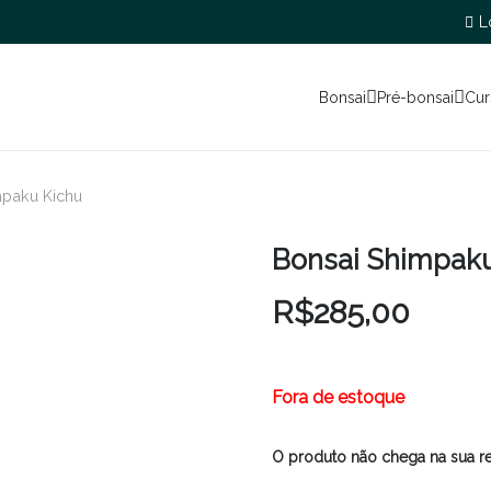
L
Bonsai
Pré-bonsai
Cur
mpaku Kichu
Bonsai Shimpak
R$
285,00
Fora de estoque
O produto não chega na sua r