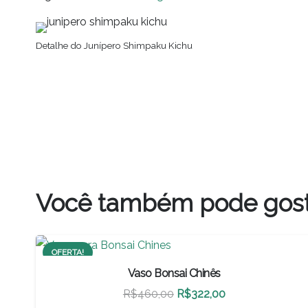
Detalhe do Junípero Shimpaku Kichu
Você também pode gos
OFERTA!
Vaso Bonsai Chinês
O
O
R$
460,00
R$
322,00