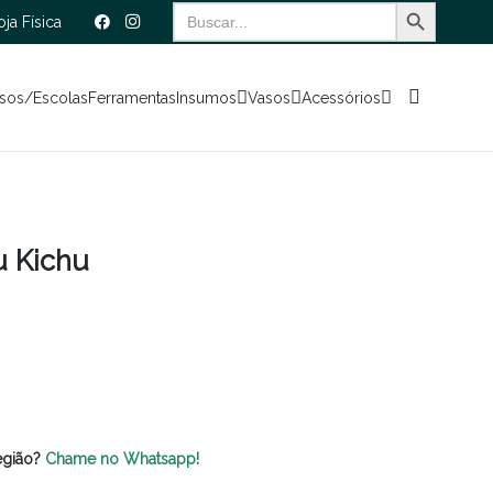
Search Button
Search
oja Física
for:
sos/Escolas
Ferramentas
Insumos
Vasos
Acessórios
u Kichu
egião?
Chame no Whatsapp!