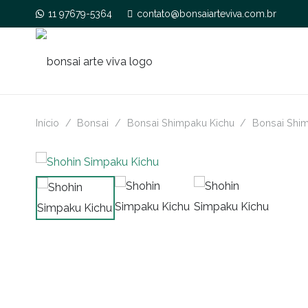
11 97679-5364
contato@bonsaiarteviva.com.br
Início
/
Bonsai
/
Bonsai Shimpaku Kichu
/
Bonsai Shi