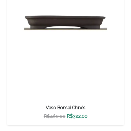
Vaso Bonsai Chinês
O
O
R$
500,00
R$
350,00
preço
preço