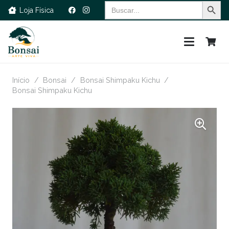
Search Button
Search
Loja Física
for:
Início
/
Bonsai
/
Bonsai Shimpaku Kichu
/
Bonsai Shimpaku Kichu