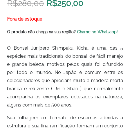
O
O
R$
280,00
R$
250,00
preço
preço
original
atual
Fora de estoque
era:
é:
O produto não chega na sua região?
Chame no Whatsapp!
R$280,00.
R$250,00.
O Bonsai Junípero Shimpaku Kichu é uma das 5
espécies mais tradicionais do bonsai, de fácil manejo
e grande beleza, motivos pelos quais foi difundido
por todo o mundo. No Japão é comum entre os
colecionadores que apreciam muito a madeira morta
branca e reluzente ( Jin e Shari ) que normalmente
acompanha os exemplares coletados na natureza,
alguns com mais de 500 anos.
Sua folhagem em formato de escamas aderidas a
estrutura e sua fina ramificação formam um conjunto