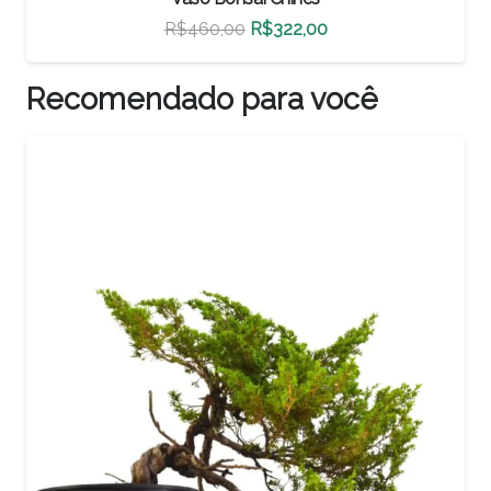
O
O
R$
500,00
R$
350,00
preço
preço
original
atual
Recomendado para você
era:
é:
R$500,00.
R$350,00.