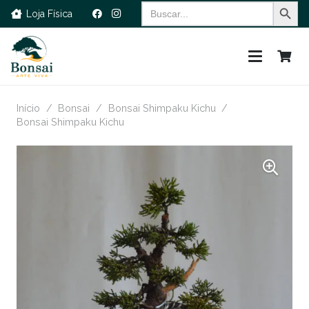
Search Button
Search
Loja Física
for:
Início
/
Bonsai
/
Bonsai Shimpaku Kichu
/
Bonsai Shimpaku Kichu