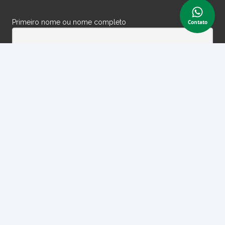
Primeiro nome ou nome completo
Contato
Email
Ao prosseguir, você aceita nossa política de privacidade.