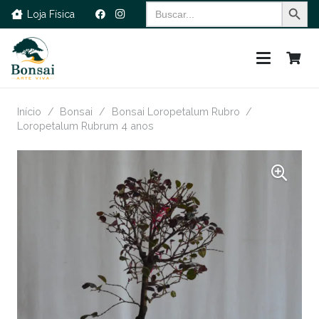
Search Button
Search
Loja Física
for:
Início
/
Bonsai
/
Bonsai Loropetalum Rubro
/
Loropetalum Rubrum 4 anos