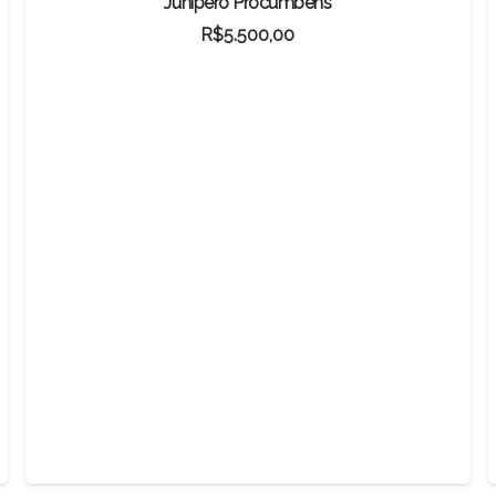
Junípero Procumbens
R$
5.500,00