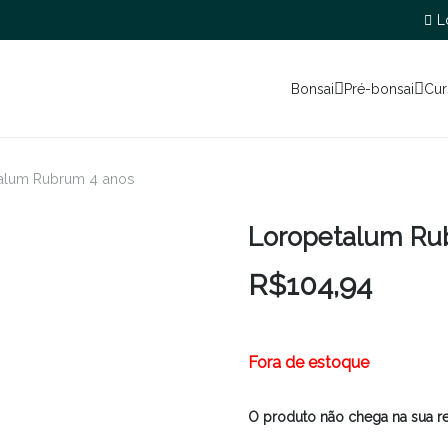
L
Bonsai
Pré-bonsai
Cur
alum Rubrum 4 anos
Loropetalum Ru
R$
104,94
Fora de estoque
O produto não chega na sua r