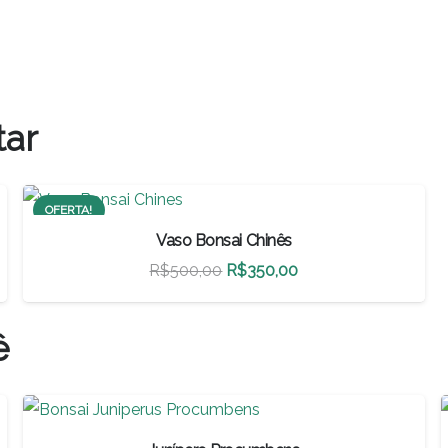
tar
OFERTA!
Vaso Bonsai Chinês
O
O
R$
500,00
R$
350,00
preço
preço
original
atual
ê
era:
é:
R$500,00.
R$350,00.