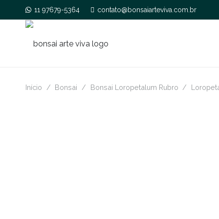
11 97679-5364
contato@bonsaiarteviva.com.br
Início
/
Bonsai
/
Bonsai Loropetalum Rubro
/
Loropet