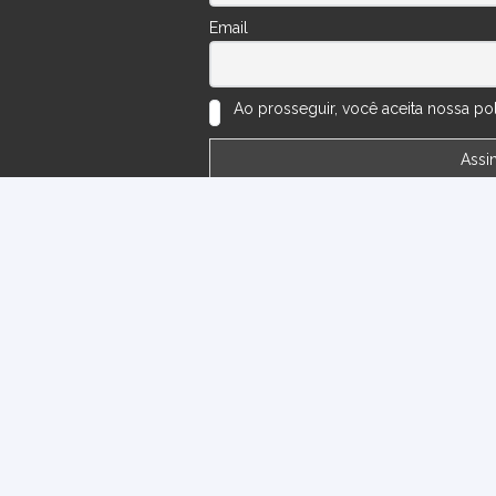
Email
Ao prosseguir, você aceita nossa polí
ões
Perguntas Frequentes
Números do Sorteio
Minha
Bonsai Arte Viva | 2020