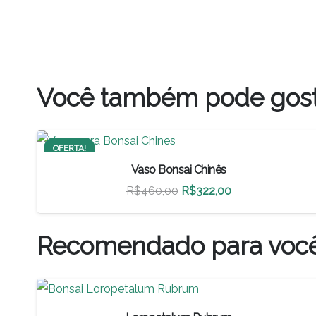
Você também pode gos
OFERTA!
Vaso Bonsai Chinês
O
O
R$
460,00
R$
322,00
preço
preço
original
atual
Recomendado para voc
era:
é:
R$460,00.
R$322,00.