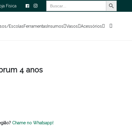
Search Button
Search
oja Física
for:
sos/Escolas
Ferramentas
Insumos
Vasos
Acessórios
brum 4 anos
egião?
Chame no Whatsapp!