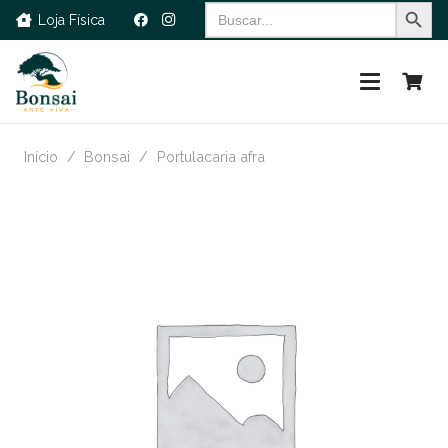
Search Button
Search
Loja Física
for:
Início
/
Bonsai
/
Portulacaria afra