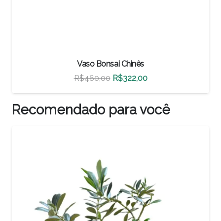
Vaso Bonsai Chinês
O
O
R$
460,00
R$
322,00
preço
preço
original
atual
Recomendado para você
era:
é:
R$460,00.
R$322,00.