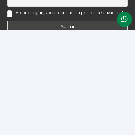
Ao prosseguir, você aceita nossa política de privacidade.
Política de Trocas e Devoluções
Termos e Condições
Perguntas Frequentes