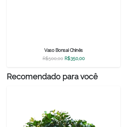
 Chinês
Vaso Bonsai Chi
O
O
$
350,00
R$
460,00
R$
32
reço
preço
preço
iginal
atual
origin
Recomendado para você
a:
é:
era:
$500,00.
R$350,00.
R$460