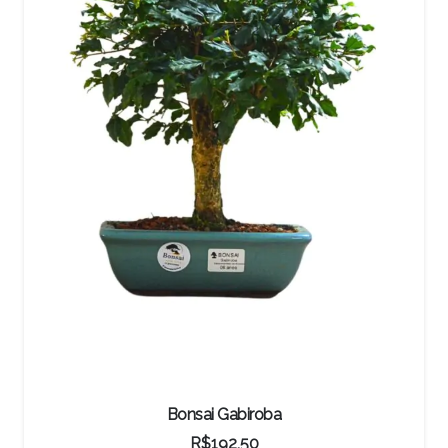
Bonsai Gabiroba
P
R$
192,50