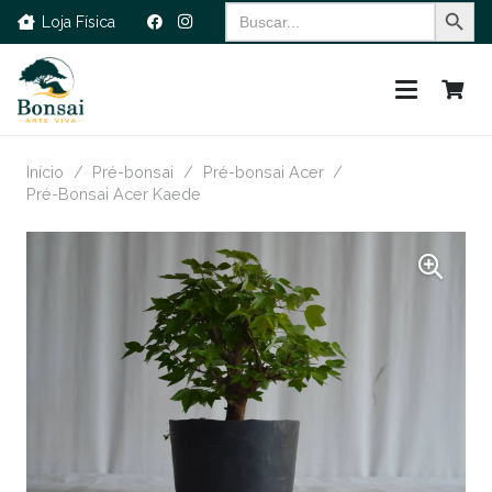
Search Button
Search
Loja Física
for:
Início
/
Pré-bonsai
/
Pré-bonsai Acer
/
Pré-Bonsai Acer Kaede