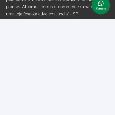
plantas. Atuamos com o e-commerce e matemos
Contato
uma loja/escola ativa em Jundiaí – SP.
Assine nossa newsletter
e receba periodicamente cupons de desconto e
informações sobre produtos.
Primeiro nome ou nome completo
Email
Ao prosseguir, você aceita nossa política de privacidade.