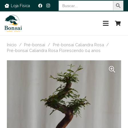
Search Button
Search
Loja Física
for:
Início
/
Pré-bonsai
/
Pré-bonsai Caliandra Rosa
/
Pré-bonsai Caliandra Rosa Florescendo 04 anos