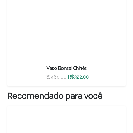
Vaso Bonsai Chinês
O
O
R$
500,00
R$
350,00
preço
preço
original
atual
Recomendado para você
era:
é:
R$500,00.
R$350,00.